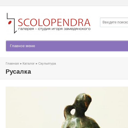
Найти
Форма по
Главная
»
Каталог
»
Скульптура
Вы здесь
Русалка